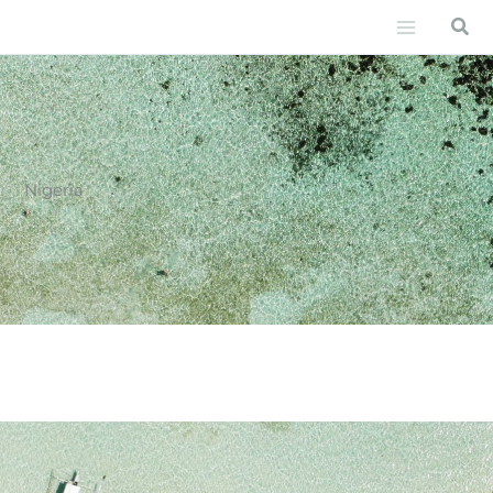
Vai
Cer
al
contenuto
Nigeria