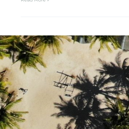
di
Viaggio:
Antigua