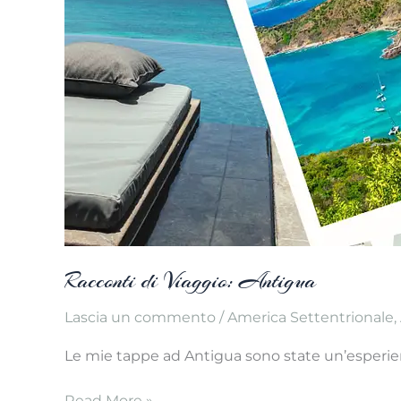
Racconti di Viaggio: Antigua
Lascia un commento
/
America Settentrionale
,
Le mie tappe ad Antigua sono state un’esperien
Racconti
Read More »