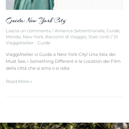
Guida: New York City
Lascia un commento
/
America Settentrionale
,
Guide
,
Mondo
,
New York
,
Racconti di Viaggio
,
Stati Uniti
/ Di
ViaggiAtelier - Guide
ViaggiAtelier vi Guida a New York City! Una lista dei
Must See, i Something Different e le Location dei Film
della città che si ama o si odia
Guida:
Read More »
New
York
City