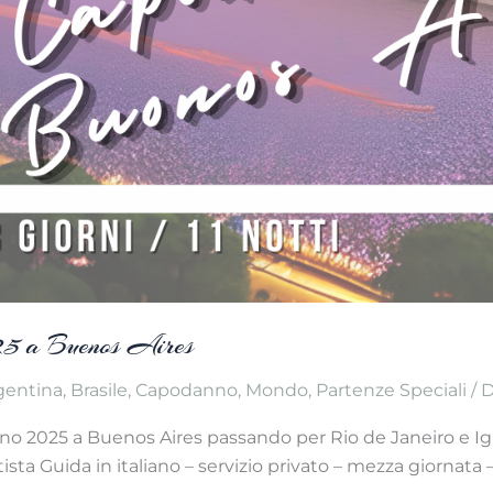
25 a Buenos Aires
gentina
,
Brasile
,
Capodanno
,
Mondo
,
Partenze Speciali
/ 
anno 2025 a Buenos Aires passando per Rio de Janeiro e Ig
ta Guida in italiano – servizio privato – mezza giornata 