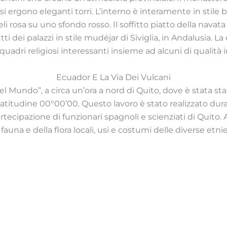
i ergono eleganti torri. L’interno è interamente in stile b
li rosa su uno sfondo rosso. Il soffitto piatto della navat
ti dei palazzi in stile mudéjar di Siviglia, in Andalusia. L
adri religiosi interessanti insieme ad alcuni di qualità inf
Ecuador E La Via Dei Vulcani
el Mundo”, a circa un’ora a nord di Quito, dove è stata sta
titudine 00°00’00. Questo lavoro è stato realizzato dura
ecipazione di funzionari spagnoli e scienziati di Quito. A
fauna e della flora locali, usi e costumi delle diverse et