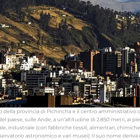
go della provincia di Pichincha e il centro amministrativo 
el paese, sulle Ande, a un’altitudine di 2.850 metri, ai pi
industriale (con fabbriche tessili, alimentari, chimiche e
osservatorio astronomico e vari musei). Il suo nome deriva 