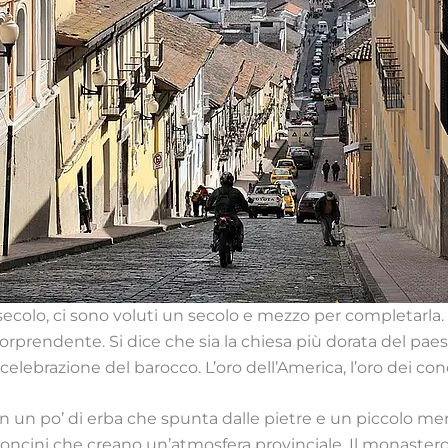
II secolo, ci sono voluti un secolo e mezzo per completarla
prendente. Si dice che sia la chiesa più dorata del paese e
 celebrazione del barocco. L’oro dell’America, l’oro dei co
n un po’ di erba che spunta dalle pietre e un piccolo me
concini che creano un’atmosfera provinciale. Il monastero