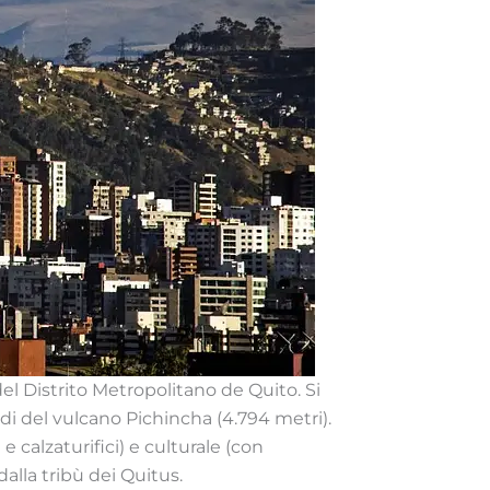
del Distrito Metropolitano de Quito. Si
edi del vulcano Pichincha (4.794 metri).
 calzaturifici) e culturale (con
dalla tribù dei Quitus.