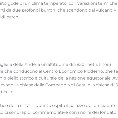
Quito gode di un clima temperato, con variazioni termiche
parti da due profondi burroni che scendono dal vulcano Pi
i parchi.
gliera delle Ande, a un’altitudine di 2850 metri. Il tour i
de che conducono al Centro Economico Moderno, che termi
 gioiello storico e culturale della nazione equatoriale. Avr
escovado, la chiesa della Compagnia di Gesù e la chiesa d
iccio.
tico della città in quanto ospita il palazzo del presidente
esso ci sono lapidi commemorative con i nomi dei fondatori