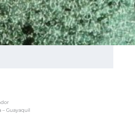
ador
a – Guayaquil