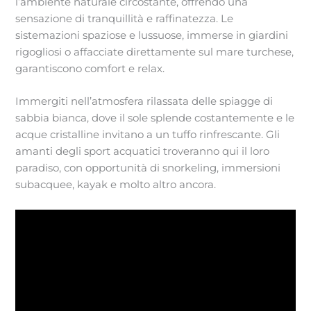
l’ambiente naturale circostante, offrendo una
sensazione di tranquillità e raffinatezza. Le
sistemazioni spaziose e lussuose, immerse in giardini
rigogliosi o affacciate direttamente sul mare turchese,
garantiscono comfort e relax.
Immergiti nell’atmosfera rilassata delle spiagge di
sabbia bianca, dove il sole splende costantemente e le
acque cristalline invitano a un tuffo rinfrescante. Gli
amanti degli sport acquatici troveranno qui il loro
paradiso, con opportunità di snorkeling, immersioni
subacquee, kayak e molto altro ancora.