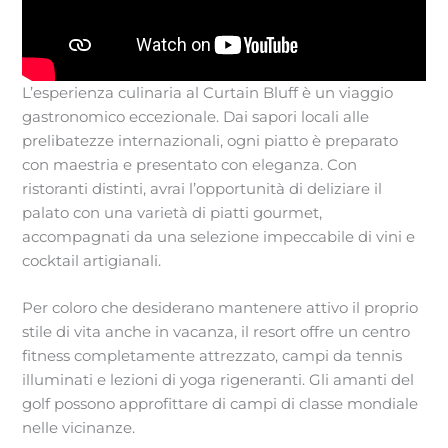
L’esperienza culinaria al Curtain Bluff è un viaggio
gastronomico eccezionale. Dai sapori locali alle
prelibatezze internazionali, ogni piatto è preparato
con maestria e presentato con eleganza. Con
ristoranti distinti, avrai l’opportunità di deliziare il
palato con una varietà di piatti gourmet,
accompagnati da una selezione impeccabile di vini e
cocktail artigianali.
Per coloro che desiderano mantenere attivo il proprio
stile di vita anche in vacanza, il resort offre un centro
fitness completamente attrezzato, campi da tennis
illuminati e lezioni di yoga rigeneranti. Gli amanti del
golf possono approfittare di campi di classe mondiale
nelle vicinanze.