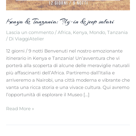
Kenya & Tanzania: Fly-in & jeep safari
Lascia un commento
/
Africa
,
Kenya
,
Mondo
,
Tanzania
/ Di
ViaggiAtelier
12 giorni / 9 notti Benvenuti nel nostro emozionante
itinerario in Kenya e Tanzania! Un’avventura che vi
porterà alla scoperta di alcune delle meraviglie naturali
più affascinanti dell’Africa. Partiremo dall’Italia e
arriveremo a Nairobi, una città moderna e vibrante che
vanta una ricca storia e una vivace cultura. Qui avremo
l’opportunità di esplorare il Museo […]
Kenya
Read More »
&
Tanzania:
Fly-