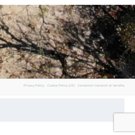
Fly
and
Drive
Andalusia
Privacy Policy
Cookie Policy (UE)
Condizioni Generali di Vendita