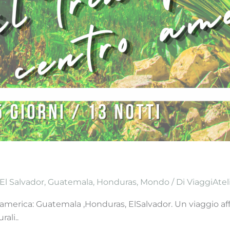
El Salvador
,
Guatemala
,
Honduras
,
Mondo
/ Di
ViaggiAtel
roamerica: Guatemala ,Honduras, ElSalvador. Un viaggio affa
ali..