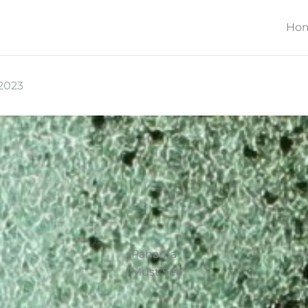
Ho
 2023
Panama
I Must See