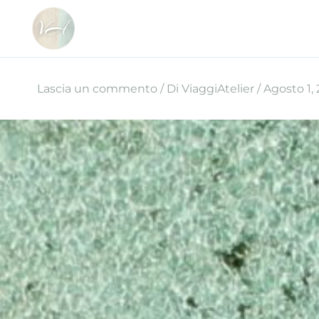
Vai
al
contenuto
Lascia un commento
/ Di
ViaggiAtelier
/
Agosto 1,